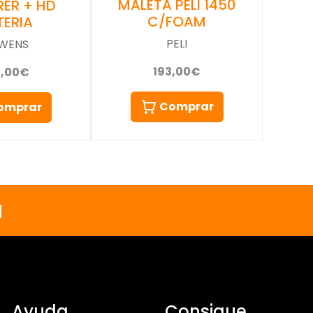
MALETA PELI 1450
RER + HD
C/FOAM
TERIA
PELI
WENS
193,00€
9,00€
Comprar
omprar
a
Ayuda
Consigue