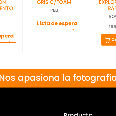
GRIS C/FOAM
ON
EXPLO
ENTO
BA
PELI
BO
Lista de espera
19
espera
C
Nos apasiona la fotografí
Producto