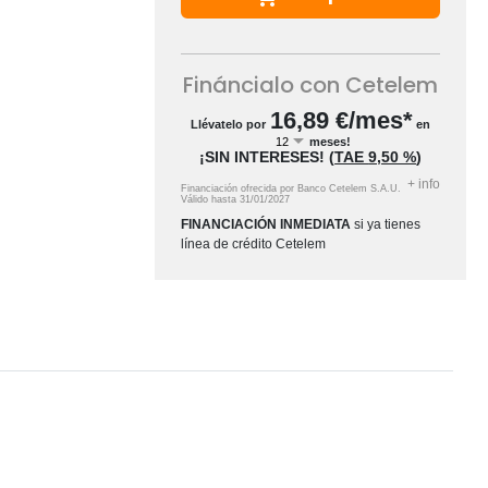
Fináncialo con Cetelem
16,89
€/mes*
Llévatelo por
en
meses!
¡SIN INTERESES!
(
TAE
9,50 %
)
+
info
Financiación ofrecida por Banco Cetelem S.A.U.
Válido hasta
31/01/2027
FINANCIACIÓN INMEDIATA
si ya tienes
línea de crédito Cetelem