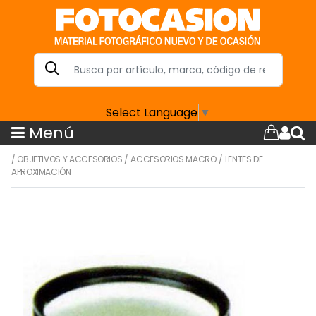
Select Language
▼
Menú
/
OBJETIVOS Y ACCESORIOS
/
ACCESORIOS MACRO
/
LENTES DE
APROXIMACIÓN