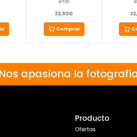
B+W
32,50€
32
ar
Comprar
C
Nos apasiona la fotografí
Producto
Ofertas