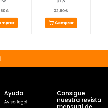
B+W
B+W
32,50€
,50€
Comprar
omprar
a
Ayuda
Consigue
nuestra revista
Aviso legal
mensual de