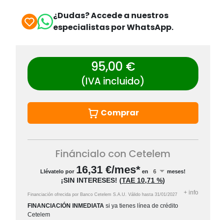
¿Dudas? Accede a nuestros
especialistas por WhatsApp.
95,00 €
(IVA incluido)
Comprar
Fináncialo con Cetelem
16,31
€/mes*
Llévatelo por
en
meses!
¡SIN INTERESES!
(
TAE
10,71 %
)
+
info
Financiación ofrecida por Banco Cetelem S.A.U.
Válido hasta
31/01/2027
FINANCIACIÓN INMEDIATA
si ya tienes línea de crédito
Cetelem