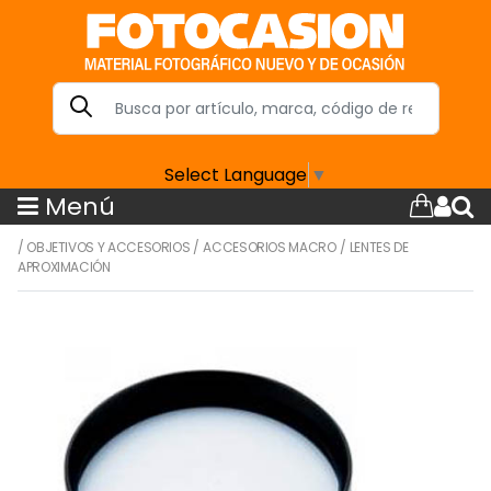
Select Language
▼
Menú
/
OBJETIVOS Y ACCESORIOS
/
ACCESORIOS MACRO
/
LENTES DE
APROXIMACIÓN