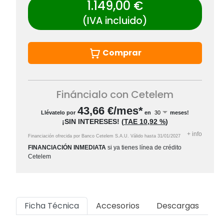
1.149,00 €
(IVA incluido)
Comprar
Fináncialo con Cetelem
43,66
€/mes*
Llévatelo por
en
meses!
¡SIN INTERESES!
(
TAE
10,92 %
)
+
info
Financiación ofrecida por Banco Cetelem S.A.U.
Válido hasta
31/01/2027
FINANCIACIÓN INMEDIATA
si ya tienes línea de crédito
Cetelem
Ficha Técnica
Accesorios
Descargas