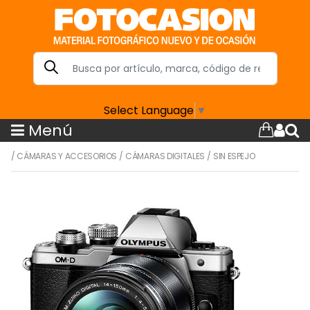
Select Language
▼
Menú
/
CÁMARAS Y ACCESORIOS
/
CÁMARAS DIGITALES
/
SIN ESPEJO