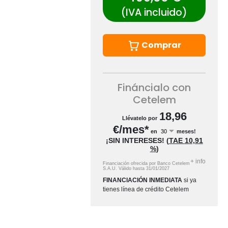
(IVA incluido)
Comprar
Fináncialo con
Cetelem
18,96
Llévatelo por
€/mes*
en
meses!
¡SIN INTERESES!
(
TAE
10,91
%
)
+
info
Financiación ofrecida por Banco Cetelem
S.A.U.
Válido hasta
31/01/2027
FINANCIACIÓN INMEDIATA
si ya
tienes línea de crédito Cetelem