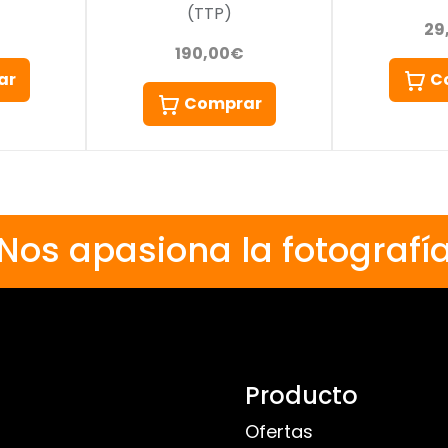
(TTP)
29
190,00€
ar
C
Comprar
Nos apasiona la fotografí
Producto
Ofertas