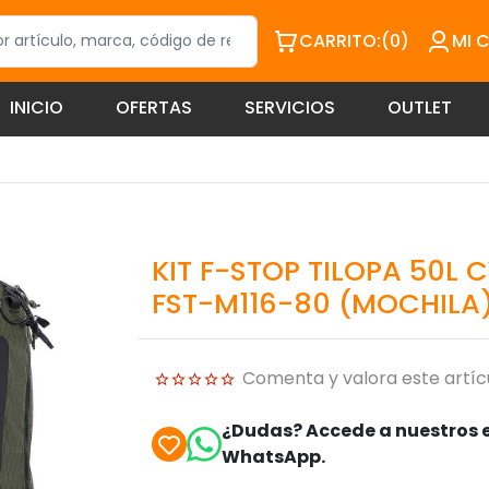
CARRITO:
(0)
MI 
INICIO
OFERTAS
SERVICIOS
OUTLET
KIT F-STOP TILOPA 50L 
FST-M116-80 (MOCHILA
Comenta y valora este artíc
¿Dudas? Accede a nuestros e
WhatsApp.