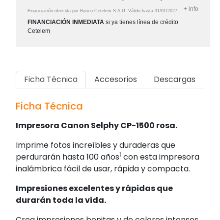
+
info
Financiación ofrecida por Banco Cetelem S.A.U.
Válido hasta
31/01/2027
FINANCIACIÓN INMEDIATA
si ya tienes línea de crédito
Cetelem
Ficha Técnica
Accesorios
Descargas
Ficha Técnica
Impresora Canon Selphy CP-1500 rosa.
Imprime fotos increíbles y duraderas que
1
perdurarán hasta 100 años
con esta impresora
inalámbrica fácil de usar, rápida y compacta.
Impresiones excelentes y rápidas que
durarán toda la vida.
Crea impresiones bonitas y de colores intensos