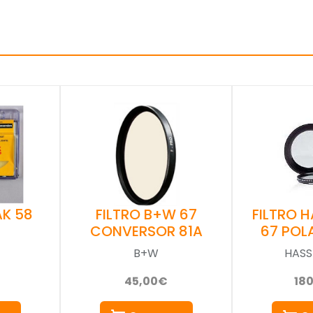
AK 58
FILTRO B+W 67
FILTRO 
CONVERSOR 81A
67 POL
B+W
HASS
45,00€
18