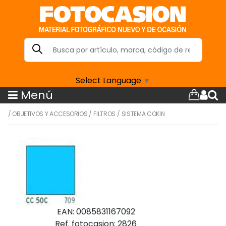
Select Language
▼
Menú
/
OBJETIVOS Y ACCESORIOS
/
FILTROS
/
SISTEMA COKIN
EAN: 0085831167092
Ref. fotocasion: 2826