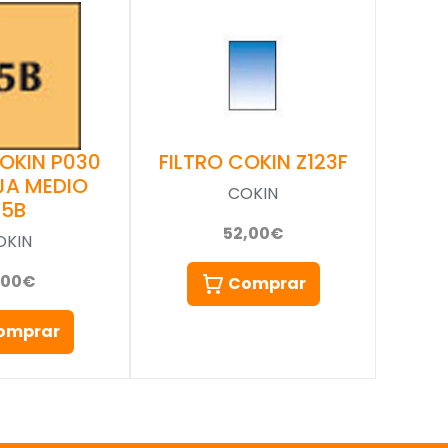
COKIN P030
FILTRO COKIN Z123F
JA MEDIO
COKIN
85B
52,00€
OKIN
,00€
Comprar
omprar