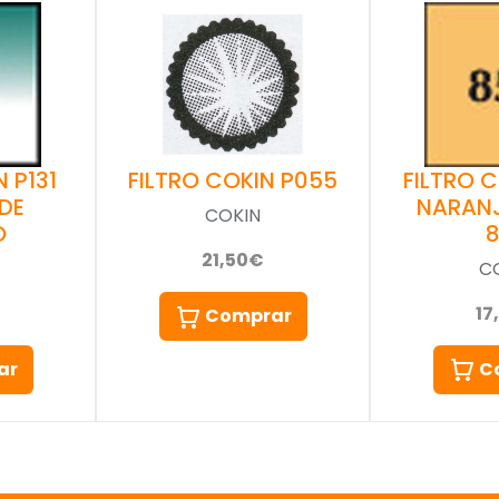
 P131
FILTRO 
FILTRO COKIN P055
DE
NARAN
COKIN
O
21,50€
C
17
Comprar
ar
C