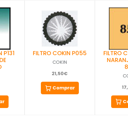
 P131
FILTRO 
FILTRO COKIN P055
DE
NARAN
COKIN
O
21,50€
C
17
Comprar
ar
C