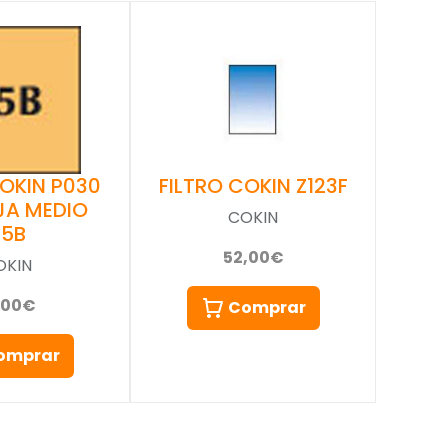
COKIN P030
FILTRO COKIN Z123F
JA MEDIO
COKIN
85B
52,00€
OKIN
,00€
Comprar
omprar