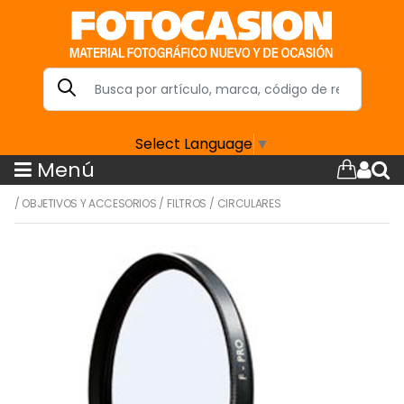
Select Language
▼
Menú
/
OBJETIVOS Y ACCESORIOS
/
FILTROS
/
CIRCULARES