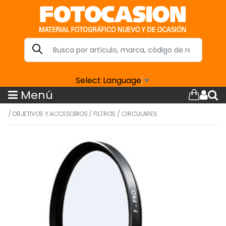
Select Language
▼
Menú
/
OBJETIVOS Y ACCESORIOS
/
FILTROS
/
CIRCULARES