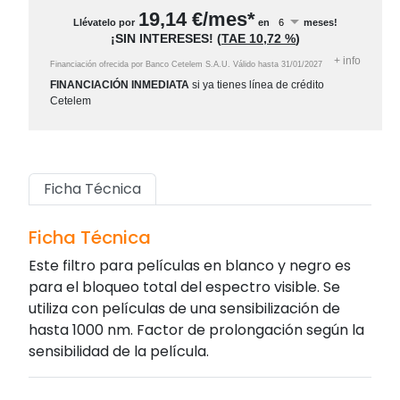
19,14
€/mes*
Llévatelo por
en
meses!
¡SIN INTERESES!
(
TAE
10,72 %
)
+
info
Financiación ofrecida por Banco Cetelem S.A.U.
Válido hasta
31/01/2027
FINANCIACIÓN INMEDIATA
si ya tienes línea de crédito
Cetelem
Ficha Técnica
Ficha Técnica
Este filtro para películas en blanco y negro es
para el bloqueo total del espectro visible. Se
utiliza con películas de una sensibilización de
hasta 1000 nm. Factor de prolongación según la
sensibilidad de la película.