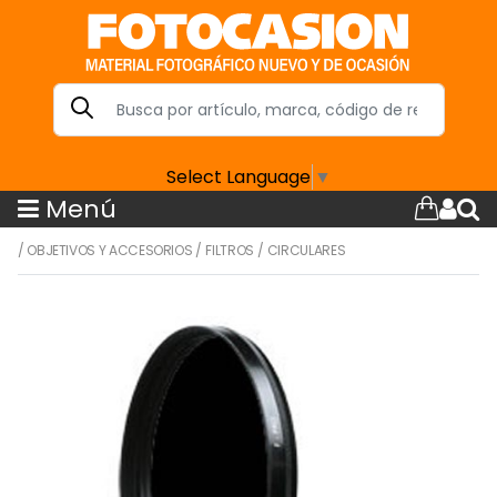
Select Language
▼
Menú
/
OBJETIVOS Y ACCESORIOS
/
FILTROS
/
CIRCULARES