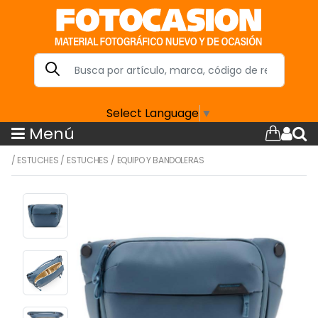
Select Language
▼
Menú
/
ESTUCHES
/
ESTUCHES
/
EQUIPO Y BANDOLERAS