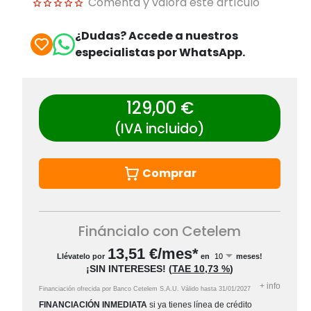
Comenta y valora este artículo
¿Dudas? Accede a nuestros
especialistas por WhatsApp.
129,00 €
(IVA incluido)
Comprar
Fináncialo con Cetelem
13,51
€/mes*
Llévatelo por
en
meses!
¡SIN INTERESES!
(
TAE
10,73 %
)
+
info
Financiación ofrecida por Banco Cetelem S.A.U.
Válido hasta
31/01/2027
FINANCIACIÓN INMEDIATA
si ya tienes línea de crédito