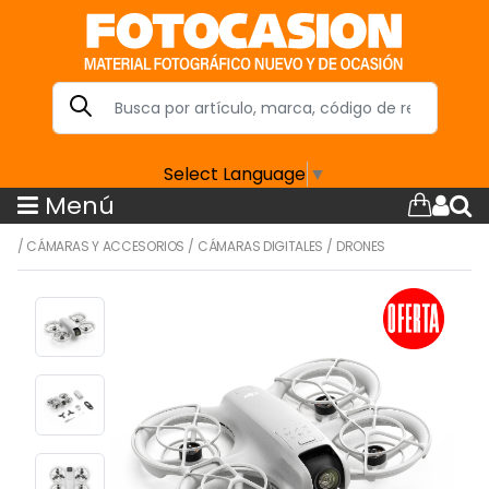
Select Language
▼
Menú
/
CÁMARAS Y ACCESORIOS
/
CÁMARAS DIGITALES
/
DRONES