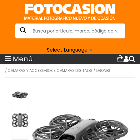
Select Language
▼
Menú
/
CÁMARAS Y ACCESORIOS
/
CÁMARAS DIGITALES
/
DRONES