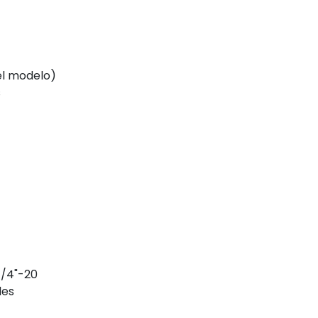
el modelo)
s
1/4"-20
les