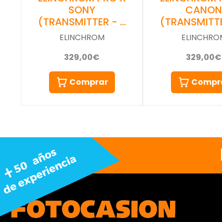
SONY
CANON
(TRANSMITTER - …
(TRANSMITTE
ELINCHROM
ELINCHRO
329,00€
329,00€
Comprar
Compr