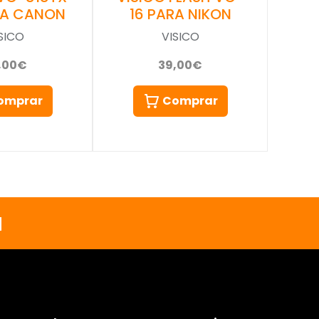
RA CANON
16 PARA NIKON
SICO
VISICO
,00€
39,00€
omprar
Comprar
a