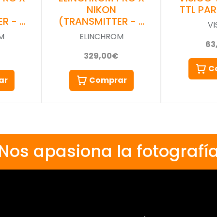
NIKON
TTL PA
R - …
(TRANSMITTER - …
VI
M
ELINCHROM
63
329,00€
C
ar
Comprar
Nos apasiona la fotografí