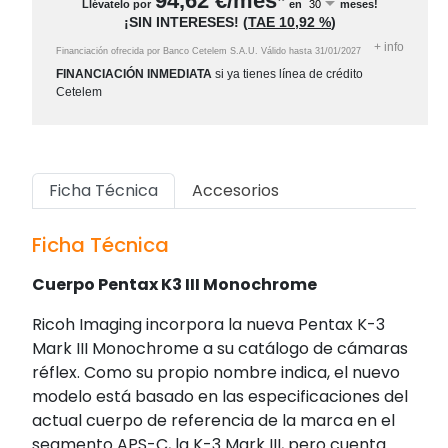
94,62
€/mes*
Llévatelo por
en
meses!
¡SIN INTERESES!
(
TAE
10,92 %
)
+
info
Financiación ofrecida por Banco Cetelem S.A.U.
Válido hasta
31/01/2027
FINANCIACIÓN INMEDIATA
si ya tienes línea de crédito
Cetelem
Ficha Técnica
Accesorios
Ficha Técnica
Cuerpo Pentax K3 III Monochrome
Ricoh Imaging incorpora la nueva Pentax K-3
Mark III Monochrome a su catálogo de cámaras
réflex. Como su propio nombre indica, el nuevo
modelo está basado en las especificaciones del
actual cuerpo de referencia de la marca en el
segmento APS-C, la K-3 Mark III, pero cuenta