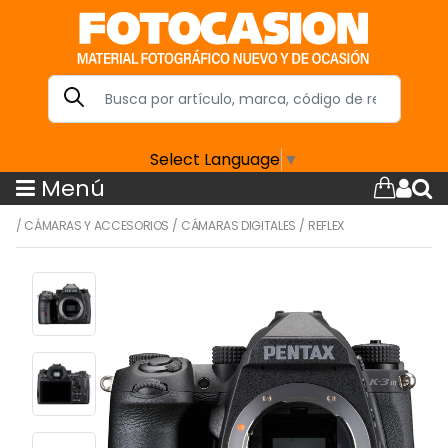
Select Language
▼
Menú
/
CÁMARAS Y ACCESORIOS
/
CÁMARAS DIGITALES
/
REFLEX