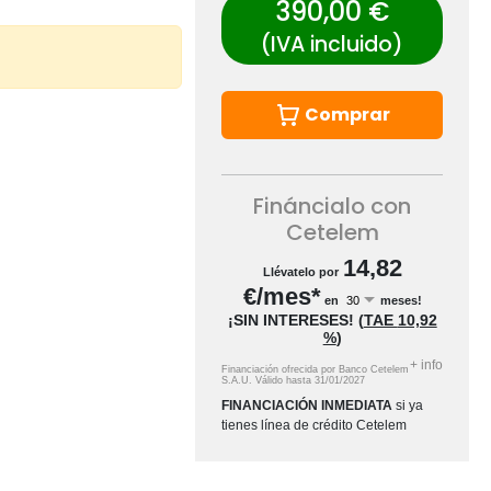
390,00 €
(IVA incluido)
Comprar
Fináncialo con
Cetelem
14,82
Llévatelo por
€/mes*
en
meses!
¡SIN INTERESES!
(
TAE
10,92
%
)
+
info
Financiación ofrecida por Banco Cetelem
S.A.U.
Válido hasta
31/01/2027
FINANCIACIÓN INMEDIATA
si ya
tienes línea de crédito Cetelem