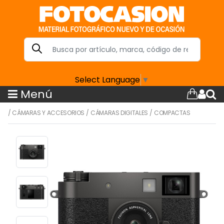
Select Language
▼
Menú
/
CÁMARAS Y ACCESORIOS
/
CÁMARAS DIGITALES
/
COMPACTAS