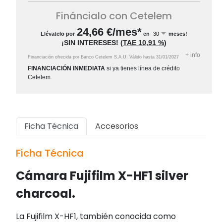
Fináncialo con Cetelem
24,66
€/mes*
Llévatelo por
en
meses!
¡SIN INTERESES!
(
TAE
10,91 %
)
+
info
Financiación ofrecida por Banco Cetelem S.A.U.
Válido hasta
31/01/2027
FINANCIACIÓN INMEDIATA
si ya tienes línea de crédito
Cetelem
Ficha Técnica
Accesorios
Ficha Técnica
Cámara Fujifilm X-HF1 silver
charcoal.
La Fujifilm X-HF1, también conocida como