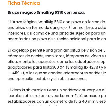
Ficha Técnica
Brazo mágico Smallrig 5310 con pinza.
El Brazo Mágico SmallRig 5310 con pinza en forma d
una pinza en forma de cangrejo. El primer brazo está
interiores, así como de una pinza de sujeción para u
además de una pinza de sujeción adicional para la con
El kogelkop permite una gran amplitud de visión de 36
cámaras de acción, monitores, lámparas de vídeo y 
eficazmente los aparatos, como los adaptadores opc
adaptadores para Insta360 X4 (SmallRig ID 4278) y l
ID 4119C), a los que se añaden adaptadores antidesli
una operación estable y sin obstrucciones.
El klem krabvormige tiene un antidraaiontwerp en e
losraken of losraken te voorkomen. Está pensado para
estabilizadores con un diámetro de 15 a 40 mm y está