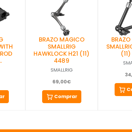
G
BRAZO MAGICO
BRAZO
WITH
SMALLRIG
SMALLRI
 ROD
HAWKLOCK H21 (11)
(11
…
4489
SMA
G
SMALLRIG
34
69,00€
C
ar
Comprar