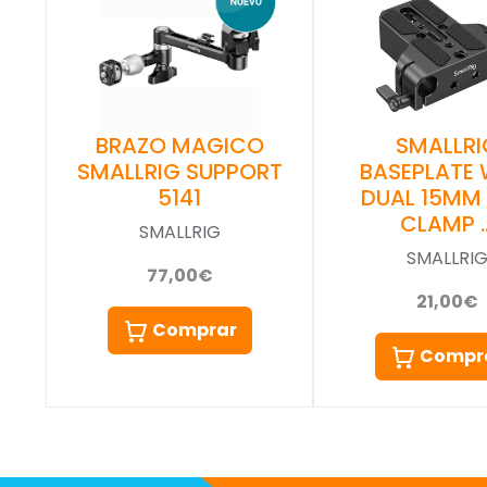
BRAZO MAGICO
SMALLRI
SMALLRIG SUPPORT
BASEPLATE 
5141
DUAL 15MM
CLAMP 
SMALLRIG
SMALLRI
77,00€
21,00€
Comprar
Compr