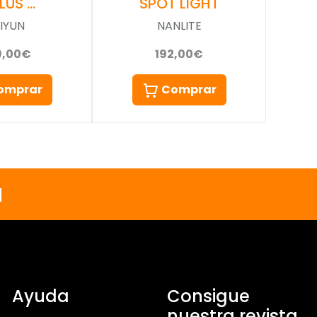
LUS …
SPOT LIGHT
IYUN
NANLITE
9,00€
192,00€
omprar
Comprar
a
Ayuda
Consigue
nuestra revista