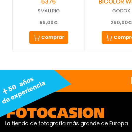
6376
BICOLOR W
SMALLRIG
GODOX
56,00€
260,00€
Comprar
Compr
La tienda de fotografía más grande de Europa