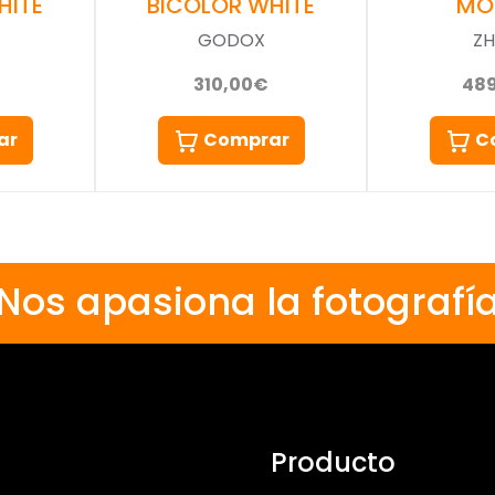
HITE
BICOLOR WHITE
MO
GODOX
ZH
310,00€
48
ar
Comprar
C
Nos apasiona la fotografí
Producto