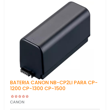
BATERIA CANON NB-CP2LI PARA CP-
1200 CP-1300 CP-1500
CANON