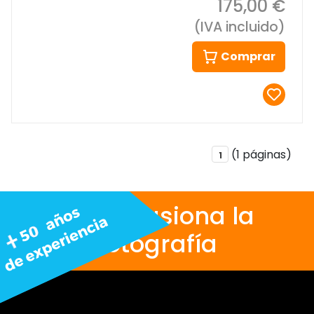
175,00 €
(IVA incluido)
Comprar
(1 páginas)
1
Nos apasiona la
fotografía