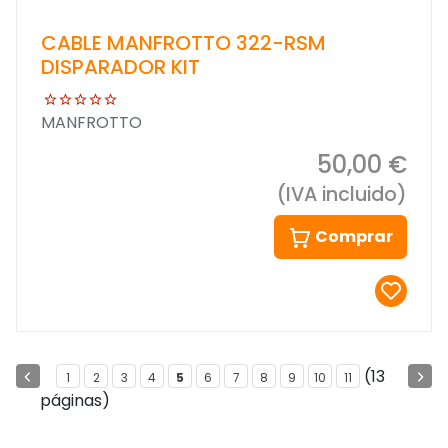
CABLE MANFROTTO 322-RSM
DISPARADOR KIT
MANFROTTO
50,00 €
(IVA incluido)
Comprar
(13
1
2
3
4
5
6
7
8
9
10
11
páginas)