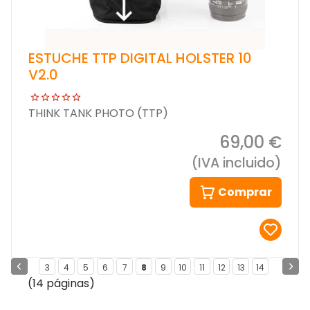
ESTUCHE TTP DIGITAL HOLSTER 10
V2.0
THINK TANK PHOTO (TTP)
69,00 €
(IVA incluido)
Comprar
3
4
5
6
7
8
9
10
11
12
13
14
(14 páginas)