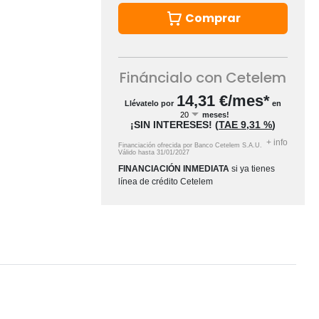
Comprar
Fináncialo con Cetelem
14,31
€/mes*
Llévatelo por
en
meses!
¡SIN INTERESES!
(
TAE
9,31 %
)
+
info
Financiación ofrecida por Banco Cetelem S.A.U.
Válido hasta
31/01/2027
FINANCIACIÓN INMEDIATA
si ya tienes
línea de crédito Cetelem