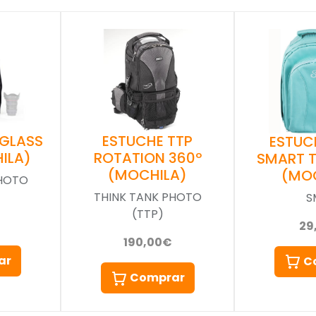
 GLASS
ESTUCHE TTP
ESTUC
ILA)
ROTATION 360º
SMART 
(MOCHILA)
(MO
PHOTO
THINK TANK PHOTO
S
(TTP)
29
190,00€
ar
C
Comprar