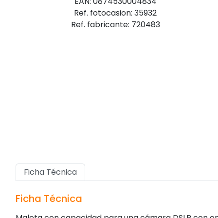
EAN: 0874530004834
Ref. fotocasion: 35932
Ref. fabricante: 720483
Ficha Técnica
Ficha Técnica
Maleta con capacidad para una cámara DSLR con entre