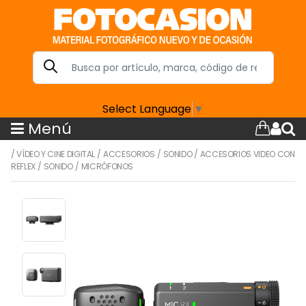
Select Language
▼
Menú
/
VÍDEO Y CINE DIGITAL
/
ACCESORIOS
/
SONIDO
/
ACCESORIOS VIDEO CON
REFLEX
/
SONIDO
/
MICRÓFONOS