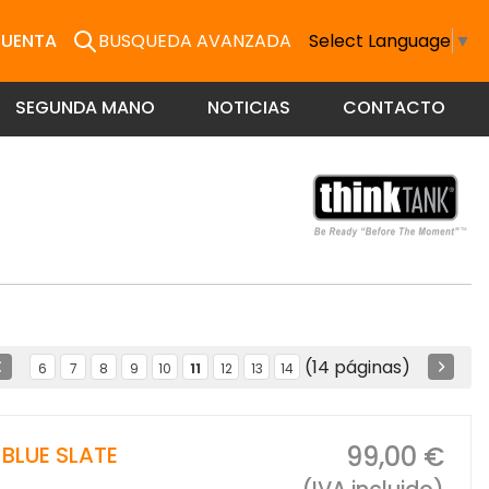
CUENTA
BUSQUEDA AVANZADA
Select Language
▼
SEGUNDA MANO
NOTICIAS
CONTACTO
(14 páginas)
6
7
8
9
10
11
12
13
14
99,00 €
 BLUE SLATE