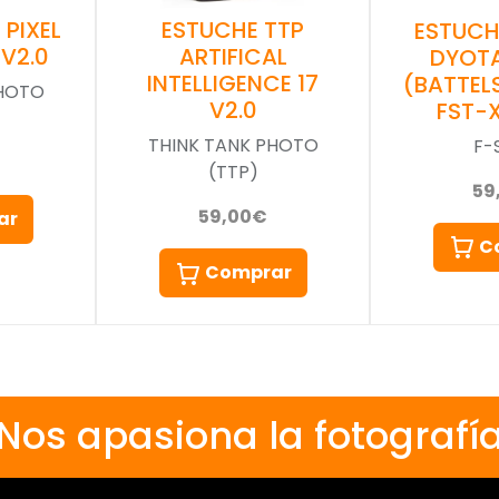
 PIXEL
ESTUCHE TTP
ESTUCH
V2.0
ARTIFICAL
DYOTA
INTELLIGENCE 17
(BATTEL
PHOTO
V2.0
FST-
THINK TANK PHOTO
F-
(TTP)
59
59,00€
ar
C
Comprar
Nos apasiona la fotografí