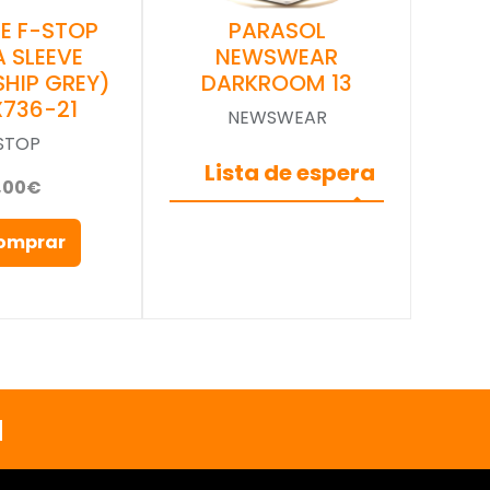
E F-STOP
PARASOL
 SLEEVE
NEWSWEAR
SHIP GREY)
DARKROOM 13
X736-21
NEWSWEAR
STOP
Lista de espera
,00€
omprar
a