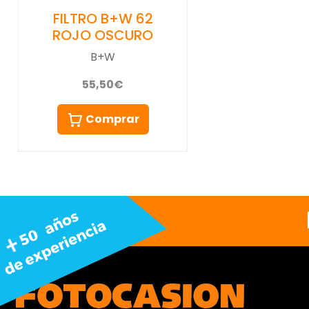
FILTRO B+W 62
ROJO OSCURO
B+W
55,50€
Comprar