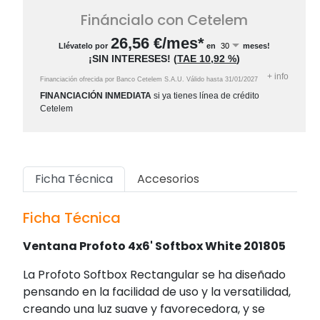
Fináncialo con Cetelem
26,56
€/mes*
Llévatelo por
en
meses!
¡SIN INTERESES!
(
TAE
10,92 %
)
+
info
Financiación ofrecida por Banco Cetelem S.A.U.
Válido hasta
31/01/2027
FINANCIACIÓN INMEDIATA
si ya tienes línea de crédito
Cetelem
Ficha Técnica
Accesorios
Ficha Técnica
Ventana Profoto 4x6' Softbox White 201805
La Profoto Softbox Rectangular se ha diseñado
pensando en la facilidad de uso y la versatilidad,
creando una luz suave y favorecedora, y se