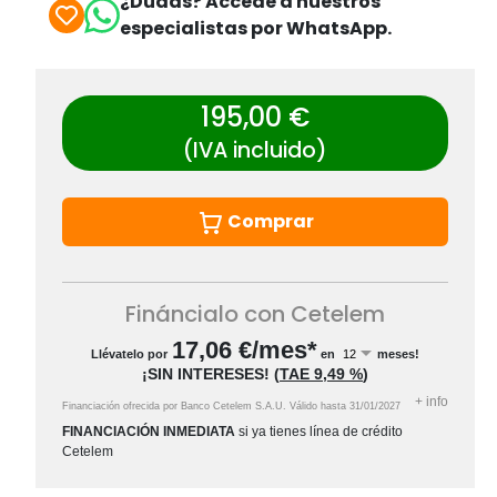
¿Dudas? Accede a nuestros
especialistas por WhatsApp.
195,00 €
(IVA incluido)
Comprar
Fináncialo con Cetelem
17,06
€/mes*
Llévatelo por
en
meses!
¡SIN INTERESES!
(
TAE
9,49 %
)
+
info
Financiación ofrecida por Banco Cetelem S.A.U.
Válido hasta
31/01/2027
FINANCIACIÓN INMEDIATA
si ya tienes línea de crédito
Cetelem