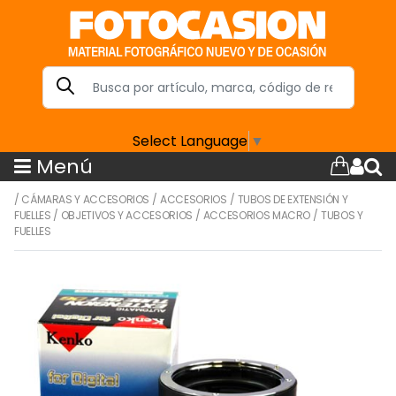
Select Language
▼
Menú
/
CÁMARAS Y ACCESORIOS
/
ACCESORIOS
/
TUBOS DE EXTENSIÓN Y
FUELLES
/
OBJETIVOS Y ACCESORIOS
/
ACCESORIOS MACRO
/
TUBOS Y
FUELLES