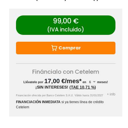
99,00 €
(IVA incluido)
Comprar
Fináncialo con Cetelem
17,00
€/mes*
Llévatelo por
en
meses!
¡SIN INTERESES!
(
TAE
10,71 %
)
+
info
Financiación ofrecida por Banco Cetelem S.A.U.
Válido hasta
31/01/2027
FINANCIACIÓN INMEDIATA
si ya tienes línea de crédito
Cetelem