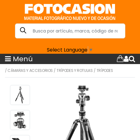
Select Language
▼
Menú
/
CÁMARAS Y ACCESORIOS
/
TRÍPODES Y ROTULAS
/
TRÍPODES