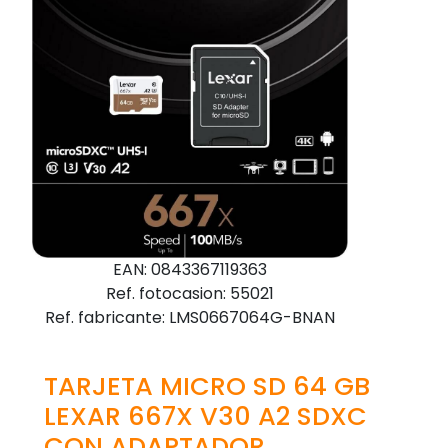
EAN: 0843367119363
Ref. fotocasion: 55021
Ref. fabricante: LMS0667064G-BNAN
TARJETA MICRO SD 64 GB
LEXAR 667X V30 A2 SDXC
CON ADAPTADOR