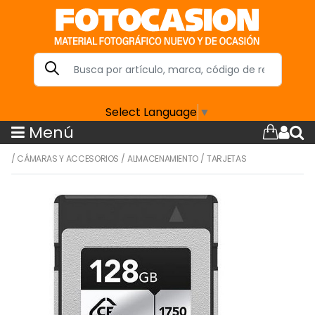
Select Language
▼
Menú
/
CÁMARAS Y ACCESORIOS
/
ALMACENAMIENTO
/
TARJETAS