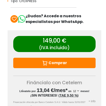
Tipo: CFEXPRESS
¿Dudas? Accede a nuestros
especialistas por WhatsApp.
149,00 €
(IVA incluido)
Comprar
Fináncialo con Cetelem
13,04
€/mes*
Llévatelo por
en
meses!
¡SIN INTERESES!
(
TAE
9,50 %
)
+
info
Financiación ofrecida por Banco Cetelem S.A.U.
Válido hasta
31/01/2027