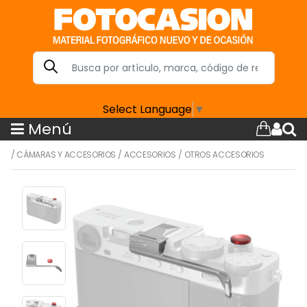
Select Language
▼
Menú
/
CÁMARAS Y ACCESORIOS
/
ACCESORIOS
/
OTROS ACCESORIOS