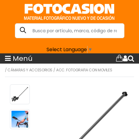
Select Language
▼
Menú
/
CÁMARAS Y ACCESORIOS
/
ACC. FOTOGRAFIA CON MOVILES