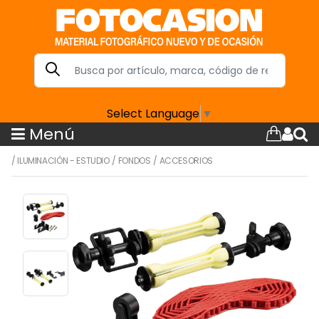
Select Language
▼
Menú
/
ILUMINACIÓN - ESTUDIO
/
FONDOS
/
ACCESORIOS