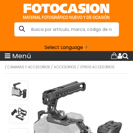
Select Language
▼
Menú
/
CÁMARAS Y ACCESORIOS
/
ACCESORIOS
/
OTROS ACCESORIOS