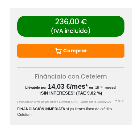
236,00 €
(IVA incluido)
Comprar
Fináncialo con Cetelem
14,03
€/mes*
Llévatelo por
en
meses!
¡SIN INTERESES!
(
TAE
9,02 %
)
+
info
Financiación ofrecida por Banco Cetelem S.A.U.
Válido hasta
31/01/2027
FINANCIACIÓN INMEDIATA
si ya tienes línea de crédito
Cetelem