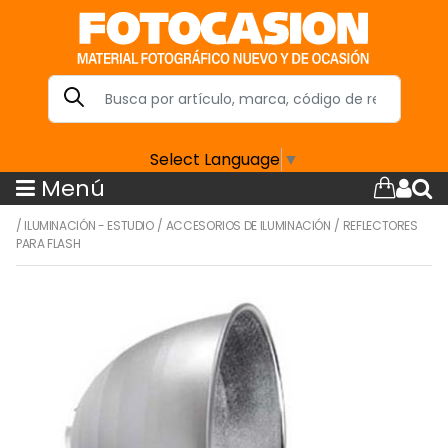
Select Language
▼
Menú
/
ILUMINACIÓN - ESTUDIO
/
ACCESORIOS DE ILUMINACIÓN
/
REFLECTORES
PARA FLASH