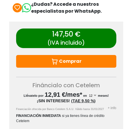
¿Dudas? Accede a nuestros
especialistas por WhatsApp.
147,50 €
(IVA incluido)
Comprar
Fináncialo con Cetelem
12,91
€/mes*
Llévatelo por
en
meses!
¡SIN INTERESES!
(
TAE
9,50 %
)
+
info
Financiación ofrecida por Banco Cetelem S.A.U.
Válido hasta
31/01/2027
FINANCIACIÓN INMEDIATA
si ya tienes línea de crédito
Cetelem