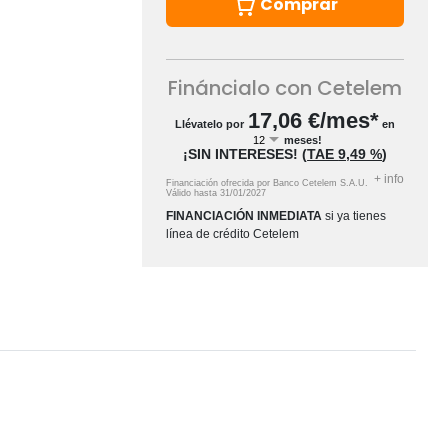
Comprar
Fináncialo con Cetelem
17,06
€/mes*
Llévatelo por
en
meses!
¡SIN INTERESES!
(
TAE
9,49 %
)
+
info
Financiación ofrecida por Banco Cetelem S.A.U.
Válido hasta
31/01/2027
FINANCIACIÓN INMEDIATA
si ya tienes
línea de crédito Cetelem