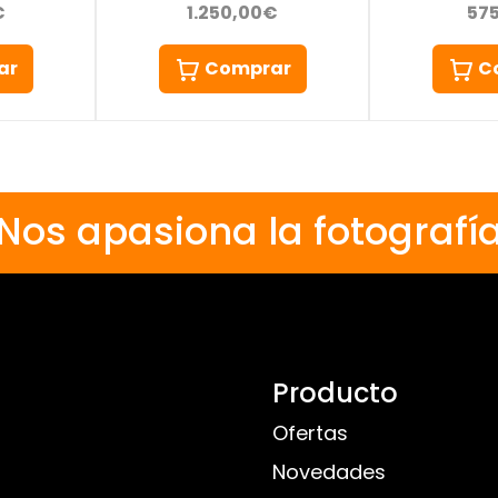
€
1.250,00€
57
ar
Comprar
C
Nos apasiona la fotografí
Producto
Ofertas
Novedades