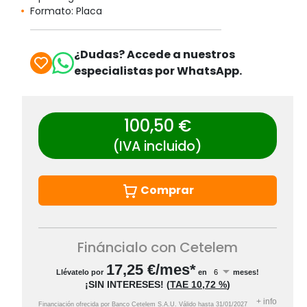
Formato: Placa
¿Dudas? Accede a nuestros
especialistas por WhatsApp.
100,50 €
(IVA incluido)
Comprar
Fináncialo con Cetelem
17,25
€/mes*
Llévatelo por
en
meses!
¡SIN INTERESES!
(
TAE
10,72 %
)
+
info
Financiación ofrecida por Banco Cetelem S.A.U.
Válido hasta
31/01/2027