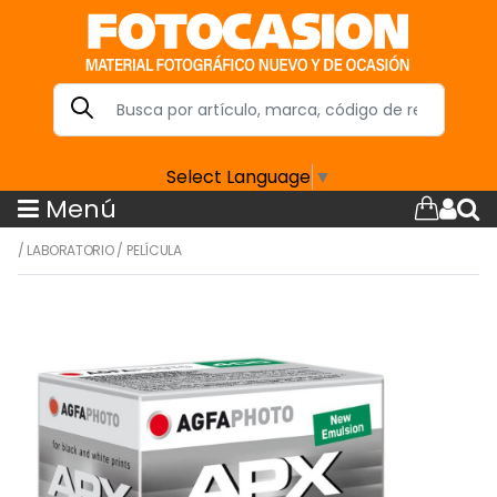
Select Language
▼
Menú
/
LABORATORIO
/
PELÍCULA