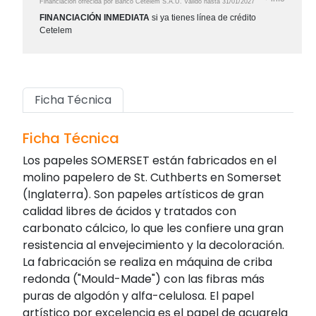
Financiación ofrecida por Banco Cetelem S.A.U.
Válido hasta
31/01/2027
FINANCIACIÓN INMEDIATA
si ya tienes línea de crédito
Cetelem
Ficha Técnica
Ficha Técnica
Los papeles SOMERSET están fabricados en el
molino papelero de St. Cuthberts en Somerset
(Inglaterra). Son papeles artísticos de gran
calidad libres de ácidos y tratados con
carbonato cálcico, lo que les confiere una gran
resistencia al envejecimiento y la decoloración.
La fabricación se realiza en máquina de criba
redonda ("Mould-Made") con las fibras más
puras de algodón y alfa-celulosa. El papel
artístico por excelencia es el papel de acuarela