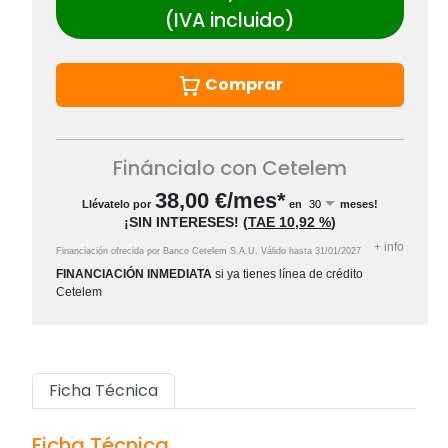
(IVA incluido)
Comprar
Fináncialo con Cetelem
38,00
€/mes*
Llévatelo por
en
meses!
¡SIN INTERESES!
(
TAE
10,92 %
)
+
info
Financiación ofrecida por Banco Cetelem S.A.U.
Válido hasta
31/01/2027
FINANCIACIÓN INMEDIATA
si ya tienes línea de crédito
Cetelem
Ficha Técnica
Ficha Técnica