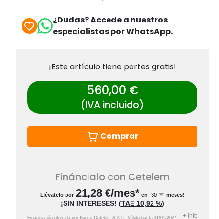
¿Dudas? Accede a nuestros
especialistas por WhatsApp.
¡Este artículo tiene portes gratis!
560,00 €
(IVA incluido)
Comprar
Fináncialo con Cetelem
21,28
€/mes*
Llévatelo por
en
meses!
¡SIN INTERESES!
(
TAE
10,92 %
)
+
info
Financiación ofrecida por Banco Cetelem S.A.U.
Válido hasta
31/01/2027